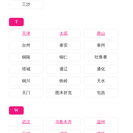
三沙
T
天津
太原
唐山
台州
泰安
泰州
铜陵
铜仁
吐鲁番
塔城
通辽
通化
铜川
铁岭
天水
天门
图木舒克
屯昌
W
武汉
乌鲁木齐
温州