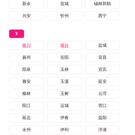
新余
宣城
锡林郭勒
兴安
忻州
西宁
Y
银川
烟台
盐城
扬州
岳阳
宜昌
阳泉
玉林
宜宾
雅安
玉溪
延安
榆林
玉树
云浮
阳江
运城
营口
延边
伊春
益阳
永州
伊利
洋浦