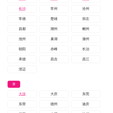
长沙
常州
沧州
常德
楚雄
崇左
昌都
潮州
郴州
池州
巢湖
滁州
朝阳
赤峰
长治
承德
昌吉
昌江
澄迈
D
大连
大庆
东莞
东营
德州
迪庆