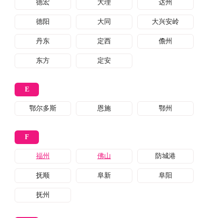
德宏
大理
达州
德阳
大同
大兴安岭
丹东
定西
儋州
东方
定安
E
鄂尔多斯
恩施
鄂州
F
福州
佛山
防城港
抚顺
阜新
阜阳
抚州