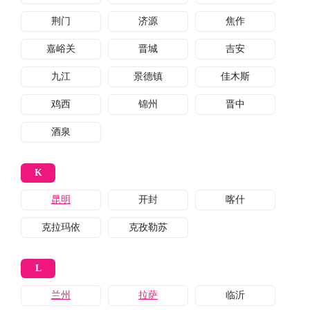
荆门
济源
焦作
嘉峪关
晋城
吉安
九江
景德镇
佳木斯
鸡西
锦州
晋中
酒泉
K
昆明
开封
喀什
克拉玛依
克孜勒苏
L
兰州
拉萨
临沂