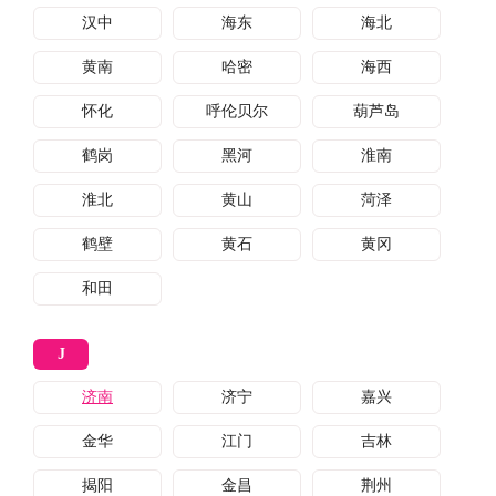
汉中
海东
海北
黄南
哈密
海西
怀化
呼伦贝尔
葫芦岛
鹤岗
黑河
淮南
淮北
黄山
菏泽
鹤壁
黄石
黄冈
和田
J
济南
济宁
嘉兴
金华
江门
吉林
揭阳
金昌
荆州