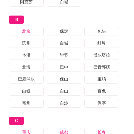
阿克苏
白城
B
北京
保定
包头
滨州
白城
蚌埠
本溪
毕节
博尔塔拉
北海
巴中
巴音郭楞
巴彦淖尔
保山
宝鸡
白银
白山
百色
亳州
白沙
保亭
C
重庆
成都
长春