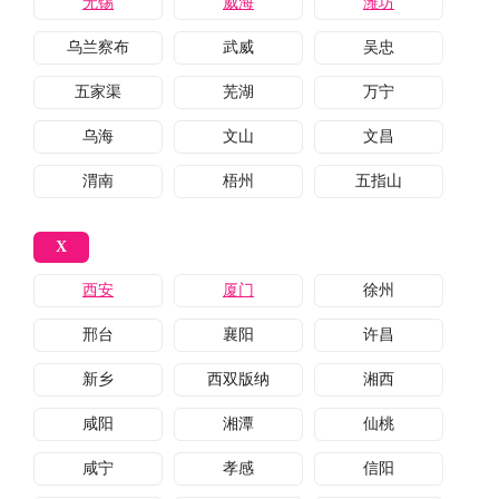
无锡
威海
潍坊
乌兰察布
武威
吴忠
五家渠
芜湖
万宁
乌海
文山
文昌
渭南
梧州
五指山
X
西安
厦门
徐州
邢台
襄阳
许昌
新乡
西双版纳
湘西
咸阳
湘潭
仙桃
咸宁
孝感
信阳