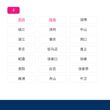
Z
郑州
珠海
淄博
镇江
漳州
中山
湛江
肇庆
周口
枣庄
驻马店
遵义
昭通
张家口
张掖
资阳
自贡
张家界
株洲
舟山
中卫