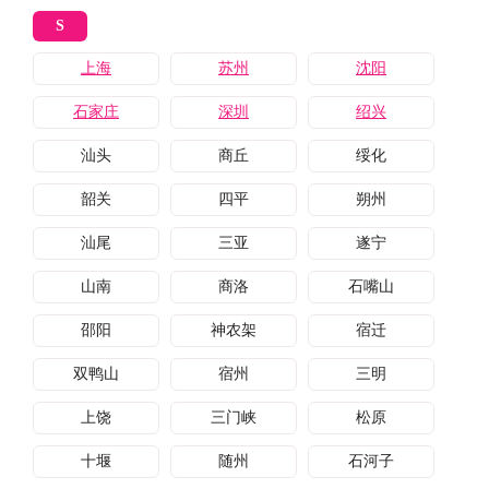
S
上海
苏州
沈阳
石家庄
深圳
绍兴
汕头
商丘
绥化
韶关
四平
朔州
汕尾
三亚
遂宁
山南
商洛
石嘴山
邵阳
神农架
宿迁
双鸭山
宿州
三明
上饶
三门峡
松原
十堰
随州
石河子