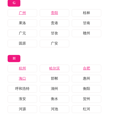
G
广州
贵阳
桂林
果洛
贵港
甘南
广元
甘孜
赣州
固原
广安
H
杭州
哈尔滨
合肥
海口
邯郸
惠州
呼和浩特
湖州
衡阳
淮安
衡水
贺州
河源
河池
红河