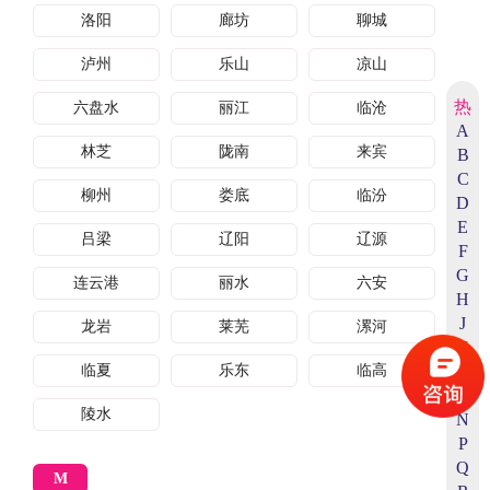
洛阳
廊坊
聊城
泸州
乐山
凉山
热
六盘水
丽江
临沧
A
林芝
陇南
来宾
B
C
柳州
娄底
临汾
D
E
吕梁
辽阳
辽源
F
G
连云港
丽水
六安
H
J
龙岩
莱芜
漯河
K
临夏
乐东
临高
L
M
陵水
N
P
Q
M