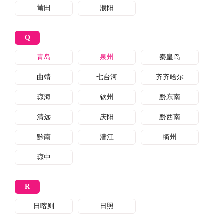
莆田
濮阳
Q
青岛
泉州
秦皇岛
曲靖
七台河
齐齐哈尔
琼海
钦州
黔东南
清远
庆阳
黔西南
黔南
潜江
衢州
琼中
R
日喀则
日照