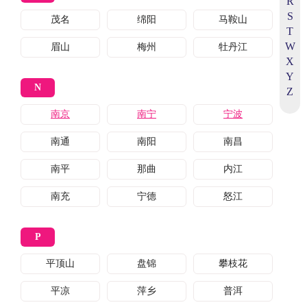
R
S
茂名
绵阳
马鞍山
T
W
眉山
梅州
牡丹江
X
Y
N
Z
南京
南宁
宁波
南通
南阳
南昌
南平
那曲
内江
南充
宁德
怒江
P
平顶山
盘锦
攀枝花
平凉
萍乡
普洱